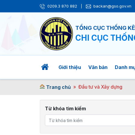
0209.3 870 882
|
backan@gso.gov.vn
TỔNG CỤC THỐNG K
CHI CỤC THỐN
Giới thiệu
Văn bản
Danh m
Đầu tư và Xây dựng
Trang chủ
Từ khóa tìm kiếm