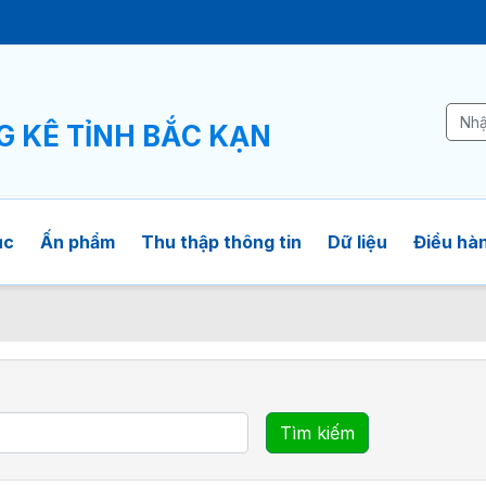
Ê
G KÊ TỈNH BẮC KẠN
ục
Ấn phẩm
Thu thập thông tin
Dữ liệu
Điều hàn
Tìm kiếm