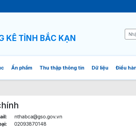
Ê
G KÊ TỈNH BẮC KẠN
ục
Ấn phẩm
Thu thập thông tin
Dữ liệu
Điều hàn
chính
il:
nthabca@gso.gov.vn
oại:
02093870148