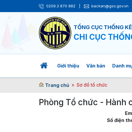
0209.3 870 882
|
backan@gso.gov.vn
TỔNG CỤC THỐNG K
CHI CỤC THỐN
Giới thiệu
Văn bản
Danh m
Sơ đồ tổ chức
Trang chủ
Phòng Tổ chức - Hành 
Ema
Số điện th